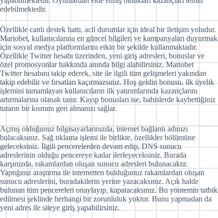
yapabilmektedir. Oyunlardan elde etmiş oldukları kazançları temin
edebilmektedir.
Özellikle canlı destek hattı, acil durumlar için ideal bir iletişim yoludur.
Mariobet, kullanıcılarına en güncel bilgileri ve kampanyaları duyurmak
için sosyal medya platformlarını etkin bir şekilde kullanmaktadır.
Özellikle Twitter hesabı üzerinden, yeni giriş adresleri, bonuslar ve
özel promosyonlar hakkında anında bilgi alabilirsiniz. Mariobet
Twitter hesabını takip ederek, site ile ilgili tüm gelişmeleri yakından
takip edebilir ve fırsatları kaçırmazsınız. Hoş geldin bonusu, ilk üyelik
işlemini tamamlayan kullanıcıların ilk yatırımlarında kazançlarını
artırmalarına olanak tanır. Kayıp bonusları ise, bahislerde kaybettiğiniz
tutarın bir kısmını geri almanızı sağlar.
Açmış olduğunuz bilgisayarlarınızda, internet bağlantı adınızı
bulacaksınız. Sağ tıklama işlemi ile birlikte, özellikler bölümüne
geleceksiniz. İlgili pencerelerden devam edip, DNS sunucu
adreslerinin olduğu pencereye kadar ilerleyeceksiniz. Burada
karşınızda, rakamlardan oluşan sunucu adresleri bulunacaktır.
Yaptığınız araştırma ile internetten bulduğunuz rakamlardan oluşan
sunucu adreslerini, buradakilerin yerine yazacaksınız. Açık halde
bulunan tüm pencereleri onaylayıp, kapatacaksınız. Bu yöntemin tatbik
edilmesi şeklinde herhangi bir zorunluluk yoktur. Bunu yapmadan da
yeni adres ile siteye giriş yapabilirsiniz.