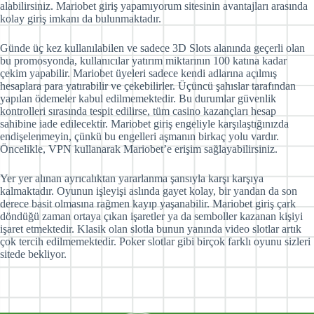
alabilirsiniz. Mariobet giriş yapamıyorum sitesinin avantajları arasında
kolay giriş imkanı da bulunmaktadır.
Günde üç kez kullanılabilen ve sadece 3D Slots alanında geçerli olan
bu promosyonda, kullanıcılar yatırım miktarının 100 katına kadar
çekim yapabilir. Mariobet üyeleri sadece kendi adlarına açılmış
hesaplara para yatırabilir ve çekebilirler. Üçüncü şahıslar tarafından
yapılan ödemeler kabul edilmemektedir. Bu durumlar güvenlik
kontrolleri sırasında tespit edilirse, tüm casino kazançları hesap
sahibine iade edilecektir. Mariobet giriş engeliyle karşılaştığınızda
endişelenmeyin, çünkü bu engelleri aşmanın birkaç yolu vardır.
Öncelikle, VPN kullanarak Mariobet’e erişim sağlayabilirsiniz.
Yer yer alınan ayrıcalıktan yararlanma şansıyla karşı karşıya
kalmaktadır. Oyunun işleyişi aslında gayet kolay, bir yandan da son
derece basit olmasına rağmen kayıp yaşanabilir. Mariobet giriş çark
döndüğü zaman ortaya çıkan işaretler ya da semboller kazanan kişiyi
işaret etmektedir. Klasik olan slotla bunun yanında video slotlar artık
çok tercih edilmemektedir. Poker slotlar gibi birçok farklı oyunu sizleri
sitede bekliyor.