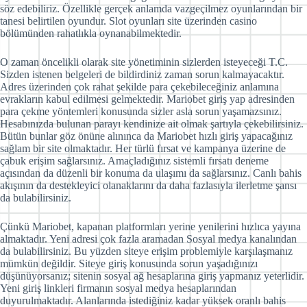
söz edebiliriz. Özellikle gerçek anlamda vazgeçilmez oyunlarından bir
tanesi belirtilen oyundur. Slot oyunları site üzerinden casino
bölümünden rahatlıkla oynanabilmektedir.
O zaman öncelikli olarak site yönetiminin sizlerden isteyeceği T.C.
Sizden istenen belgeleri de bildirdiniz zaman sorun kalmayacaktır.
Adres üzerinden çok rahat şekilde para çekebileceğiniz anlamına
evrakların kabul edilmesi gelmektedir. Mariobet giriş yap adresinden
para çekme yöntemleri konusunda sizler asla sorun yaşamazsınız.
Hesabınızda bulunan parayı kendinize ait olmak şartıyla çekebilirsiniz.
Bütün bunlar göz önüne alınınca da Mariobet hızlı giriş yapacağınız
sağlam bir site olmaktadır. Her türlü fırsat ve kampanya üzerine de
çabuk erişim sağlarsınız. Amaçladığınız sistemli fırsatı deneme
açısından da düzenli bir konuma da ulaşımı da sağlarsınız. Canlı bahis
akışının da destekleyici olanaklarını da daha fazlasıyla ilerletme şansı
da bulabilirsiniz.
Çünkü Mariobet, kapanan platformları yerine yenilerini hızlıca yayına
almaktadır. Yeni adresi çok fazla aramadan Sosyal medya kanalından
da bulabilirsiniz. Bu yüzden siteye erişim problemiyle karşılaşmanız
mümkün değildir. Siteye giriş konusunda sorun yaşadığınızı
düşünüyorsanız; sitenin sosyal ağ hesaplarına giriş yapmanız yeterlidir.
Yeni giriş linkleri firmanın sosyal medya hesaplarından
duyurulmaktadır. Alanlarında istediğiniz kadar yüksek oranlı bahis