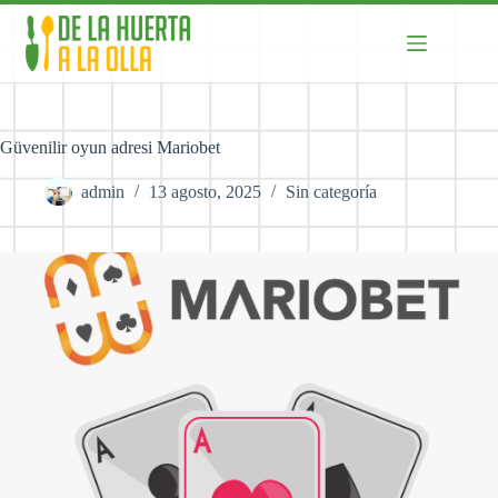
Skip
to
content
Güvenilir oyun adresi Mariobet
admin
13 agosto, 2025
Sin categoría