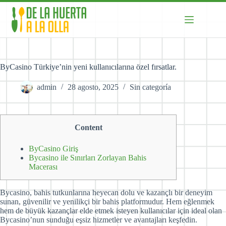
Skip
to
content
ByCasino Türkiye’nin yeni kullanıcılarına özel fırsatlar.
admin
28 agosto, 2025
Sin categoría
Content
ByCasino Giriş
Bycasino ile Sınırları Zorlayan Bahis
Macerası
Bycasino, bahis tutkunlarına heyecan dolu ve kazançlı bir deneyim
sunan, güvenilir ve yenilikçi bir bahis platformudur. Hem eğlenmek
hem de büyük kazançlar elde etmek isteyen kullanıcılar için ideal olan
Bycasino’nun sunduğu eşsiz hizmetler ve avantajları keşfedin.