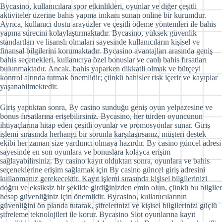
Bycasino, kullanıcılara spor etkinlikleri, oyunlar ve diğer çeşitli
aktiviteler üzerine bahis yapma imkanı sunan online bir kurumdur.
Ayrıca, kullanıcı dostu arayüzler ve çeşitli ödeme yöntemleri ile bahis
yapma sürecini kolaylaştırmaktadır. Bycasino, yüksek güvenlik
standartları ve lisanslı olmaları sayesinde kullanıcıların kişisel ve
finansal bilgilerini korumaktadır. Bycasino avantajları arasında geniş
bahis seçenekleri, kullanıcıya özel bonuslar ve canlı bahis fırsatları
bulunmaktadır. Ancak, bahis yaparken dikkatli olmak ve bütçeyi
kontrol altında tutmak önemlidir; çünkü bahisler risk içerir ve kayıplar
yaşanabilmektedir.
Giriş yaptıktan sonra, By casino sunduğu geniş oyun yelpazesine ve
bonus fırsatlarına erişebilirsiniz. Bycasino, her türden oyuncunun
ihtiyaçlarına hitap eden çeşitli oyunlar ve promosyonlar sunar. Giriş
işlemi sırasında herhangi bir sorunla karşılaşırsanız, müşteri destek
ekibi her zaman size yardımcı olmaya hazırdır. By casino güncel adresi
sayesinde en son oyunlara ve bonuslara kolayca erişim
sağlayabilirsiniz. By casino kayıt olduktan sonra, oyunlara ve bahis
seçeneklerine erişim sağlamak için By casino güncel giriş adresini
kullanmanız gerekecektir. Kayıt işlemi sırasında kişisel bilgilerinizi
doğru ve eksiksiz bir şekilde girdiğinizden emin olun, çünkü bu bilgiler
hesap güvenliğiniz için önemlidir. Bycasino, kullanıcılarının
güvenliğini ön planda tutarak, şifrelerinizi ve kişisel bilgilerinizi güçlü
şifreleme teknolojileri ile korur. Bycasino Slot oyunlarına kayıt