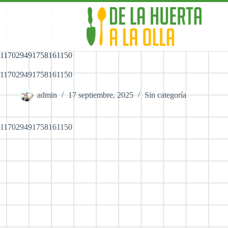
Skip
to
content
117029491758161150
117029491758161150
admin
17 septiembre, 2025
Sin categoría
117029491758161150