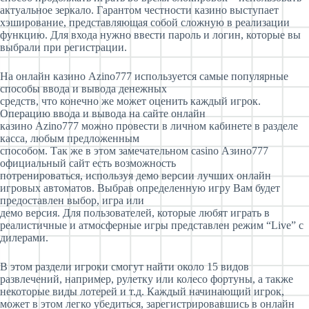
актуальное зеркало. Гарантом честности казино выступает
хэширование, представляющая собой сложную в реализации
функцию. Для входа нужно ввести пароль и логин, которые вы
выбрали при регистрации.
На онлайн казино Azino777 используется самые популярные
способы ввода и вывода денежных
средств, что конечно же может оценить каждый игрок.
Операцию ввода и вывода на сайте онлайн
казино Azino777 можно провести в личном кабинете в разделе
касса, любым предложенным
способом. Так же в этом замечательном casino Азино777
официальный сайт есть возможность
потренироваться, используя демо версии лучших онлайн
игровых автоматов. Выбрав определенную игру Вам будет
предоставлен выбор, игра или
демо версия. Для пользователей, которые любят играть в
реалистичные и атмосферные игры представлен режим “Live” с
дилерами.
В этом раздели игроки смогут найти около 15 видов
развлечений, например, рулетку или колесо фортуны, а также
некоторые виды лотерей и т.д. Каждый начинающий игрок,
может в этом легко убедиться, зарегистрировавшись в онлайн