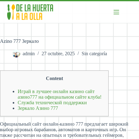
Skip
to
content
Azino 777 Зеркало
admin
27 octubre, 2025
Sin categoría
Content
Играй в лучшее онлайн казино сайт
азино777 на официальном сайте клуба!
Служба технической поддержки
Зеркало Азино 777
Официальный сайт онлайн-казино 777 предлагает широкий
выбор игровых барабанов, автоматов и карточных игр. Он
также рассчитан на опытных и требовательных геймеров,