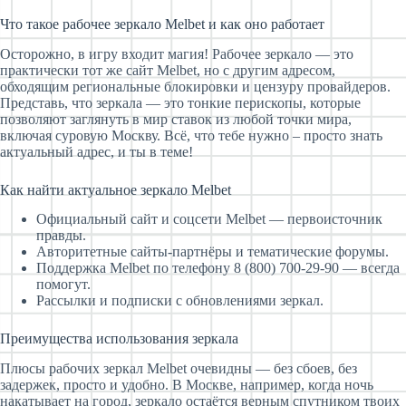
Что такое рабочее зеркало Melbet и как оно работает
Осторожно, в игру входит магия! Рабочее зеркало — это
практически тот же сайт Melbet, но с другим адресом,
обходящим региональные блокировки и цензуру провайдеров.
Представь, что зеркала — это тонкие перископы, которые
позволяют заглянуть в мир ставок из любой точки мира,
включая суровую Москву. Всё, что тебе нужно – просто знать
актуальный адрес, и ты в теме!
Как найти актуальное зеркало Melbet
Официальный сайт и соцсети Melbet — первоисточник
правды.
Авторитетные сайты-партнёры и тематические форумы.
Поддержка Melbet по телефону 8 (800) 700-29-90 — всегда
помогут.
Рассылки и подписки с обновлениями зеркал.
Преимущества использования зеркала
Плюсы рабочих зеркал Melbet очевидны — без сбоев, без
задержек, просто и удобно. В Москве, например, когда ночь
накатывает на город, зеркало остаётся верным спутником твоих