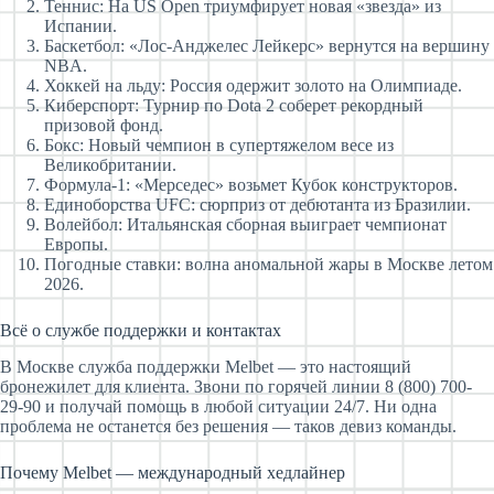
Теннис: На US Open триумфирует новая «звезда» из
Испании.
Баскетбол: «Лос-Анджелес Лейкерс» вернутся на вершину
NBA.
Хоккей на льду: Россия одержит золото на Олимпиаде.
Киберспорт: Турнир по Dota 2 соберет рекордный
призовой фонд.
Бокс: Новый чемпион в супертяжелом весе из
Великобритании.
Формула-1: «Мерседес» возьмет Кубок конструкторов.
Единоборства UFC: сюрприз от дебютанта из Бразилии.
Волейбол: Итальянская сборная выиграет чемпионат
Европы.
Погодные ставки: волна аномальной жары в Москве летом
2026.
Всё о службе поддержки и контактах
В Москве служба поддержки Melbet — это настоящий
бронежилет для клиента. Звони по горячей линии 8 (800) 700-
29-90 и получай помощь в любой ситуации 24/7. Ни одна
проблема не останется без решения — таков девиз команды.
Почему Melbet — международный хедлайнер