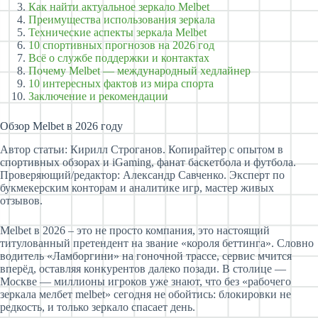
Как найти актуальное зеркало Melbet
Преимущества использования зеркала
Технические аспекты зеркала Melbet
10 спортивных прогнозов на 2026 год
Всё о службе поддержки и контактах
Почему Melbet — международный хедлайнер
10 интересных фактов из мира спорта
Заключение и рекомендации
Обзор Melbet в 2026 году
Автор статьи:
Кирилл Строганов
. Копирайтер с опытом в
спортивных обзорах и iGaming, фанат баскетбола и футбола.
Проверяющий/редактор:
Александр Савченко
. Эксперт по
букмекерским конторам и аналитике игр, мастер живых
отзывов.
Melbet в 2026 – это не просто компания, это настоящий
титулованный претендент на звание «короля беттинга». Словно
водитель «Ламборгини» на гоночной трассе, сервис мчится
вперёд, оставляя конкурентов далеко позади. В столице —
Москве — миллионы игроков уже знают, что без «рабочего
зеркала мелбет melbet» сегодня не обойтись: блокировки не
редкость, и только зеркало спасает день.