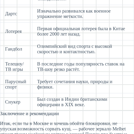
Изначально развивался как военное
Дартс
упражнение меткости.
Первая официальная лотерея была в Китае
Лотерея
более 2000 лет назад.
Олимпийский вид спорта с высокой
Гандбол
скоростью и контактностью.
Телешоу/
В последние годы популярность ставок на
ТВ игры
ТВ-шоу резко растёт.
Парусный
Требует сочетания науки, природы и
спорт
физики.
Был создан в Индии британскими
Снукер
офицерами в XIX веке.
Заключение и рекомендации
Итак, если ты в Москве и хочешь обойти блокировки, не
упуская возможность сорвать куш, — рабочее зеркало Melbet