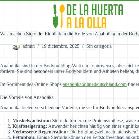
Skip
to
content
Was machen Steroide: Einblick in die Rolle von Anabolika in der Bod
admin
19 diciembre, 2025
Sin categoría
Anabolika sind in der Bodybuilding-Welt ein kontroverses, aber nich
fördern. Sie sind besonders unter Bodybuildern und Athleten beliebt,
Im Sortiment des Online-Shops
anabolikaonlinedeutschland.com
finden
Die Vorteile von Anabolika
Anabolika bieten verschiedene Vorteile, die sie für Bodybuilder anspr
Muskelwachstum:
Steroide fördern die Proteinsynthese, was z
Kraftsteigerung:
Anwender berichten häufig von einer signifika
Verbesserte Regeneration:
Die Erholungszeit nach intensiven T
Fettabbau:
Einige Steroide können den Fettstoffwechsel ankurb