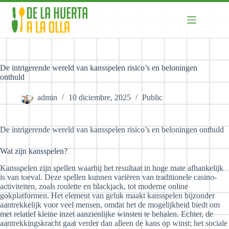
Skip
to
content
De intrigerende wereld van kansspelen risico’s en beloningen
onthuld
admin
10 diciembre, 2025
Public
De intrigerende wereld van kansspelen risico’s en beloningen onthuld
Wat zijn kansspelen?
Kansspelen zijn spellen waarbij het resultaat in hoge mate afhankelijk
is van toeval. Deze spellen kunnen variëren van traditionele casino-
activiteiten, zoals roulette en blackjack, tot moderne online
gokplatformen. Het element van geluk maakt kansspelen bijzonder
aantrekkelijk voor veel mensen, omdat het de mogelijkheid biedt om
met relatief kleine inzet aanzienlijke winsten te behalen. Echter, de
aantrekkingskracht gaat verder dan alleen de kans op winst; het sociale