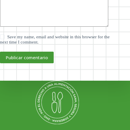
Save my name, email and website in this browser for the
next time I comment.
Publicar comentario