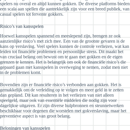
spelers nu overal en altijd kunnen gokken. De diverse platforms bieden
een scala aan spellen die aantrekkelijk zijn voor een breed publiek, van
casual spelers tot fervente gokkers.
Risico’s van kansspelen
Hoewel kansspelen spannend en meeslepend zijn, brengen ze ook
aanzienlijke risico’s met zich mee. Een van de grootste gevaren is de
kans op verslaving. Veel spelers kunnen de controle verliezen, wat kan
leiden tot financiële problemen en persoonlijke stress. Dit maakt het
van cruciaal belang om bewust om te gaan met gokken en de eigen
grenzen te kennen. Het is belangrijk om ook de financiële risico’s die
gepaard gaan met kansspelen in overweging te nemen, zodat men niet
in de problemen komt.
Bovendien zijn er financiële risico’s verbonden aan gokken. Het is
gemakkelijk om de verleiding op te volgen en meer geld in te zetten
dan gepland. Dit kan resulteren in het verliezen van niet alleen
speelgeld, maar ook van essentiële middelen die nodig zijn voor
dagelijkse uitgaven. Er zijn diverse hulpbronnen en steunnetwerken
beschikbaar voor degenen die worstelen met gokverslaving, maar het
preventieve aspect is van groot belang.
Beloningen van kansspelen