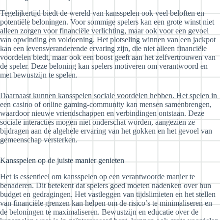
Tegelijkertijd biedt de wereld van kansspelen ook veel beloften en
potentiële beloningen. Voor sommige spelers kan een grote winst niet
alleen zorgen voor financiële verlichting, maar ook voor een gevoel
van opwinding en voldoening. Het plotseling winnen van een jackpot
kan een levensveranderende ervaring zijn, die niet alleen financiële
voordelen biedt, maar ook een boost geeft aan het zelfvertrouwen van
de speler. Deze beloning kan spelers motiveren om verantwoord en
met bewustzijn te spelen.
Daarnaast kunnen kansspelen sociale voordelen hebben. Het spelen in
een casino of online gaming-community kan mensen samenbrengen,
waardoor nieuwe vriendschappen en verbindingen ontstaan. Deze
sociale interacties mogen niet onderschat worden, aangezien ze
bijdragen aan de algehele ervaring van het gokken en het gevoel van
gemeenschap versterken.
Kansspelen op de juiste manier genieten
Het is essentieel om kansspelen op een verantwoorde manier te
benaderen. Dit betekent dat spelers goed moeten nadenken over hun
budget en gedragingen. Het vastleggen van tijdslimieten en het stellen
van financiële grenzen kan helpen om de risico’s te minimaliseren en
de beloningen te maximaliseren. Bewustzijn en educatie over de