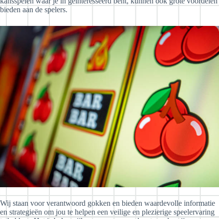
kansspelen waar je in geïnteresseerd bent, kunnen ook grote voordelen
bieden aan de spelers.
Wij staan voor verantwoord gokken en bieden waardevolle informatie
en strategieën om jou te helpen een veilige en plezierige speelervaring