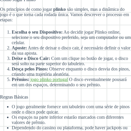
Os princípios de como jogar
plinko
são simples, mas a dinâmica do
jogo é o que torna cada rodada única. Vamos descrever o processo em
etapas:
Escolha o seu Dispositivo:
Ao decidir jogar Plinko online,
selecione o seu dispositivo preferido, seja um computador ou um
celular.
Aposte:
Antes de deixar o disco cair, é necessário definir o valor
da sua aposta.
Deixe o Disco Cair:
Com um clique no botão de jogar, o disco
será solto na parte superior do tabuleiro.
Desça pelos Pinos:
Observe enquanto o disco desvia dos pinos,
criando uma trajetória aleatória.
Prêmios:
jogo plinko portugal
O disco eventualmente pousará
em um dos espaços, determinando o seu prêmio.
Regras Básicas
O jogo geralmente fornece um tabuleiro com uma série de pinos
onde o disco pode quicar.
Os espaços na parte inferior estarão marcados com diferentes
valores de prêmio.
Dependendo do cassino ou plataforma, pode haver jackpots ou