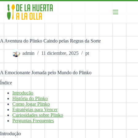
Skip
to
content
A Aventura do Plinko Caindo pelas Regras da Sorte
admin
11 diciembre, 2025
pt
A Emocionante Jornada pelo Mundo do Plinko
Índice
Introdução
História do Plinko
Como Jogar Plinko
Estratégias para Vencer
Curiosidades sobre Plinko
Perguntas Frequentes
Introdução