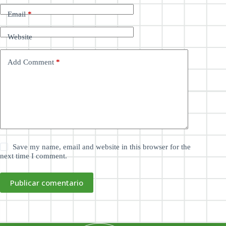
Email
*
Website
Add Comment
*
Save my name, email and website in this browser for the
next time I comment.
Publicar comentario