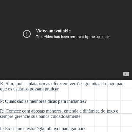
R: Sim, muitas plataformas oferecem versões gratuitas do jogo para
que os usuários possam praticar.
P: Quais são as melhores dicas para iniciantes?
R: Comece com apostas menores, entenda a dinâmica do jogo e
sempre gerencie sua banca cuidadosamente.
P: Existe uma estratégia infalível para ganhar?