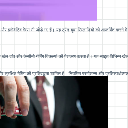
ए और इनोवेटिव गेम्स भी जोड़े गए हैं। यह ट्रेंड युवा खिलाड़ियों को आकर्षित करन
ेल दांव और कैसीनो गेमिंग विकल्पों की पेशकश करता है। यह साइट विभिन्न खेलों
क्षित गेमिंग की प्रतिबद्धता शामिल है। नियमित प्रमोशन्स और प्रतिस्पर्धात्म