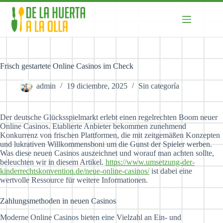
Skip
to
content
Frisch gestartete Online Casinos im Check
admin
19 diciembre, 2025
Sin categoría
Der deutsche Glücksspielmarkt erlebt einen regelrechten Boom neuer
Online Casinos. Etablierte Anbieter bekommen zunehmend
Konkurrenz von frischen Plattformen, die mit zeitgemäßen Konzepten
und lukrativen Willkommensboni um die Gunst der Spieler werben.
Was diese neuen Casinos auszeichnet und worauf man achten sollte,
beleuchten wir in diesem Artikel.
https://www.umsetzung-der-
kinderrechtskonvention.de/neue-online-casinos/
ist dabei eine
wertvolle Ressource für weitere Informationen.
Zahlungsmethoden in neuen Casinos
Moderne Online Casinos bieten eine Vielzahl an Ein- und