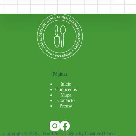
Páginas
Inicio
Conocenos
Mapa
Contacto
Prensa
Copyright © 2026 - WordPress Theme by
CreativeThemes