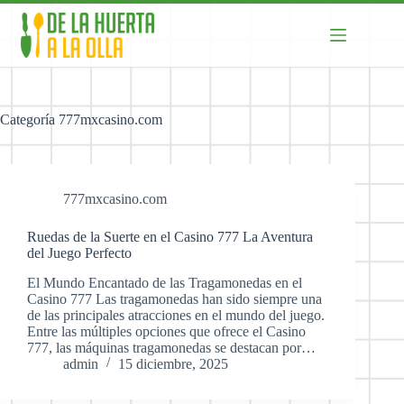
Skip
to
content
Categoría
777mxcasino.com
777mxcasino.com
Ruedas de la Suerte en el Casino 777 La Aventura
del Juego Perfecto
El Mundo Encantado de las Tragamonedas en el
Casino 777 Las tragamonedas han sido siempre una
de las principales atracciones en el mundo del juego.
Entre las múltiples opciones que ofrece el Casino
777, las máquinas tragamonedas se destacan por…
admin
15 diciembre, 2025