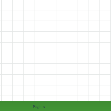
Páginas